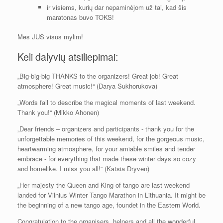
ir visiems, kurių dar nepaminėjom už tai, kad šis
maratonas buvo TOKS!
Mes JUS visus mylim!
Keli dalyvių atsiliepimai:
„Big-big-big THANKS to the organizers! Great job! Great
atmosphere! Great music!“ (Darya Sukhorukova)
„Words fail to describe the magical moments of last weekend.
Thank you!“ (Mikko Ahonen)
„Dear friends – organizers and participants - thank you for the
unforgettable memories of this weekend, for the gorgeous music,
heartwarming atmosphere, for your amiable smiles and tender
embrace - for everything that made these winter days so cozy
and homelike. I miss you all!“ (Katsia Dryven)
„Her majesty the Queen and King of tango are last weekend
landed for Vilnius Winter Tango Marathon in Lithuania. It might be
the beginning of a new tango age, foundet in the Eastern World.
Congratulation to the organisers, helpers and all the wonderful