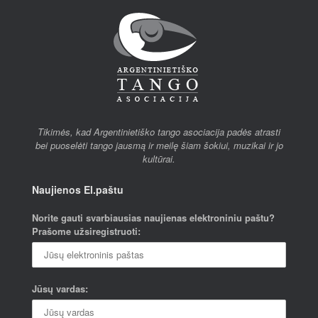
Tikimės, kad Argentinietiško tango asociacija padės atrasti
bei puoselėti tango jausmą ir meilę šiam šokiui, muzikai ir jo
kultūrai.
Naujienos El.paštu
Norite gauti svarbiausias naujienas elektroniniu paštu?
Prašome užsiregistruoti:
Jūsų vardas: