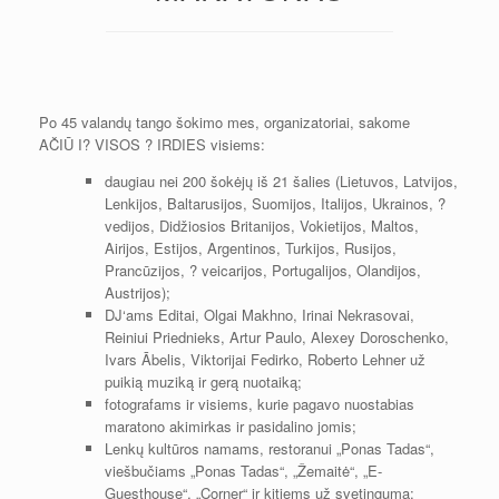
Po 45 valandų tango šokimo mes, organizatoriai, sakome
AČIŪ I? VISOS ? IRDIES visiems:
daugiau nei 200 šokėjų iš 21 šalies (Lietuvos, Latvijos,
Lenkijos, Baltarusijos, Suomijos, Italijos, Ukrainos, ?
vedijos, Didžiosios Britanijos, Vokietijos, Maltos,
Airijos, Estijos, Argentinos, Turkijos, Rusijos,
Prancūzijos, ? veicarijos, Portugalijos, Olandijos,
Austrijos);
DJ‘ams Editai, Olgai Makhno, Irinai Nekrasovai,
Reiniui Priednieks, Artur Paulo, Alexey Doroschenko,
Ivars Ābelis, Viktorijai Fedirko, Roberto Lehner už
puikią muziką ir gerą nuotaiką;
fotografams ir visiems, kurie pagavo nuostabias
maratono akimirkas ir pasidalino jomis;
Lenkų kultūros namams, restoranui „Ponas Tadas“,
viešbučiams „Ponas Tadas“, „Žemaitė“, „E-
Guesthouse“, „Corner“ ir kitiems už svetingumą;