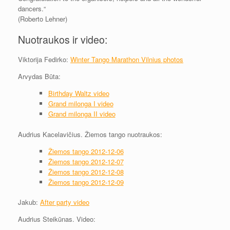
dancers.“
(Roberto Lehner)
Nuotraukos ir video:
Viktorija Fedirko:
Winter Tango Marathon Vilnius photos
Arvydas Būta:
Birthday Waltz video
Grand milonga I video
Grand milonga II video
Audrius Kacelavičius. Žiemos tango nuotraukos:
Žiemos tango 2012-12-06
Žiemos tango 2012-12-07
Žiemos tango 2012-12-08
Žiemos tango 2012-12-09
Jakub:
After party video
Audrius Steikūnas. Video: